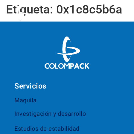
Etiqueta:
0x1c8c5b6a
Servicios
Maquila
Investigación y desarrollo
Estudios de estabilidad